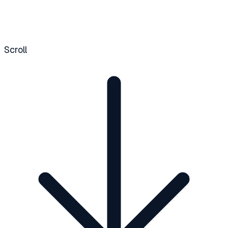
Scroll