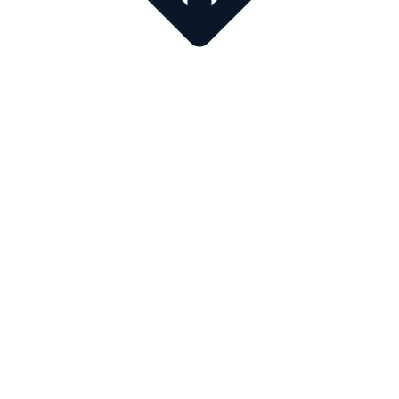
Det får I med JMB Legal Services